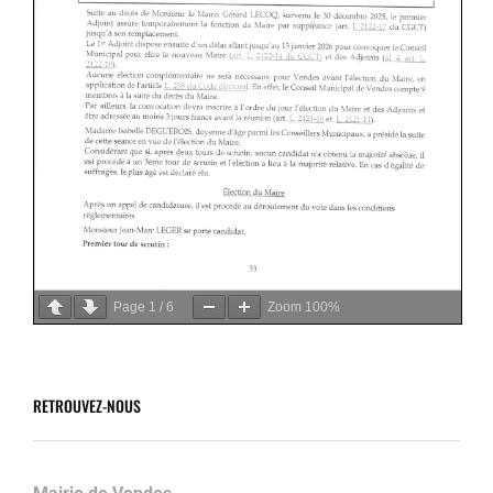
Page
1
/
6
Zoom
100%
RETROUVEZ-NOUS