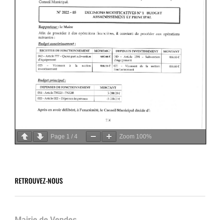
Page
1
/
4
Zoom
100%
RETROUVEZ-NOUS
Mairie de Vendes