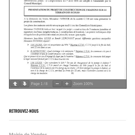
Page
1
/
8
Zoom
100%
RETROUVEZ-NOUS
Mairie de Vendes