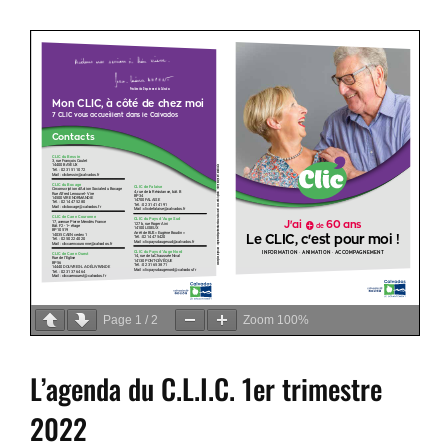
Page
1
/
2
Zoom
100%
L’agenda du C.L.I.C. 1er trimestre
2022