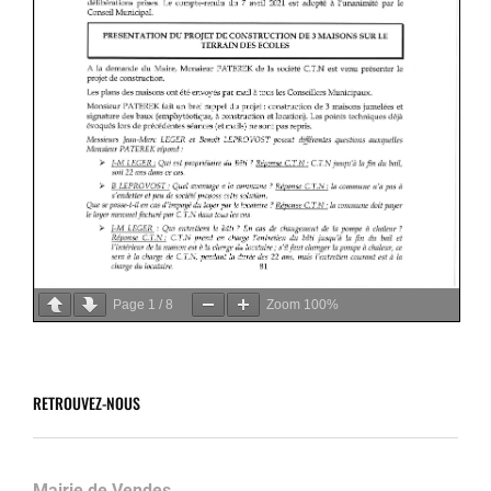
Page
1
/
8
Zoom
100%
RETROUVEZ-NOUS
Mairie de Vendes