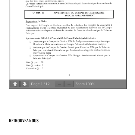
Page
1
/
12
Zoom
100%
RETROUVEZ-NOUS